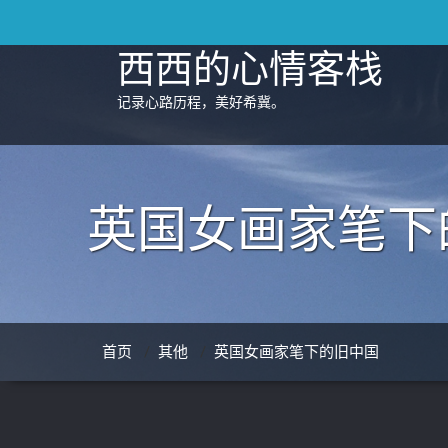
Skip
to
content
西西的心情客栈
记录心路历程，美好希冀。
英国女画家笔下
首页
/
其他
/
英国女画家笔下的旧中国