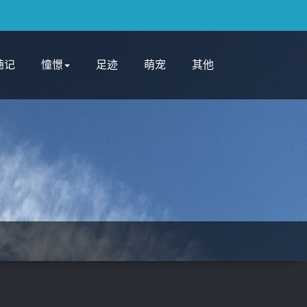
随记
憧憬
足迹
萌宠
其他