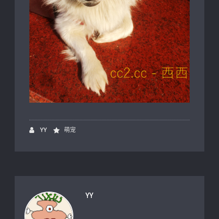
YY
萌宠
YY