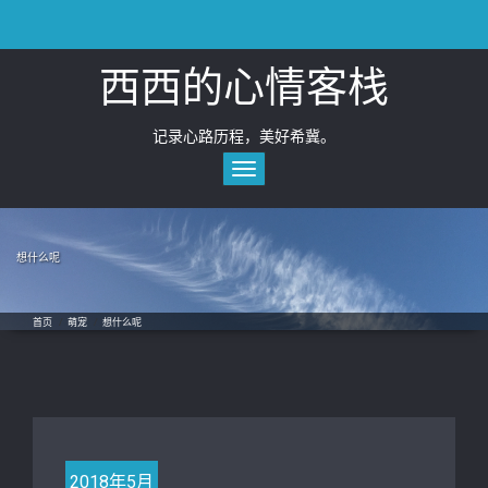
Skip
to
content
西西的心情客栈
记录心路历程，美好希冀。
Toggle
navigation
想什么呢
首页
/
萌宠
/
想什么呢
2018年5月