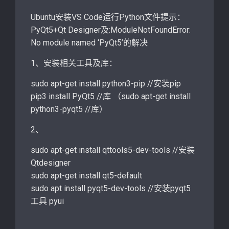
Ubuntu安装VS Code运行Python文件提示：
PyQt5+Qt Designer及:ModuleNotFoundError:
No module named ‘PyQt5’的解决
1、安装相关工具及库：
sudo apt-get install python3-pip //安装pip
pip3 install PyQt5 //库 （sudo apt-get install
python3-pyqt5 //库）
2、
sudo apt-get install qttools5-dev-tools //安装
Qtdesigner
sudo apt-get install qt5-default
sudo apt install pyqt5-dev-tools //安装pyqt5
工具 pyui