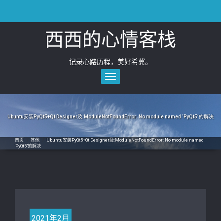
Skip
to
content
西西的心情客栈
记录心路历程，美好希冀。
Toggle
navigation
Ubuntu安装PyQt5+Qt Designer及:ModuleNotFoundError: No module named ‘PyQt5’的解决
首页
/
其他
/
Ubuntu安装PyQt5+Qt Designer及:ModuleNotFoundError: No module named
‘PyQt5’的解决
2021年2月