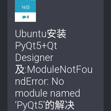
16日
0
Ubuntu安装
PyQt5+Qt
Designer
及:ModuleNotFou
ndError: No
module named
‘PyQt5’的解决