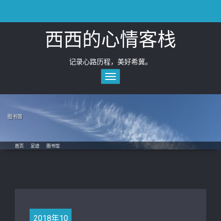
Skip
to
content
西西的心情客栈
记录心路历程，美好希冀。
Toggle
navigation
图书馆
首页
/
足迹
/
图书馆
2018年10