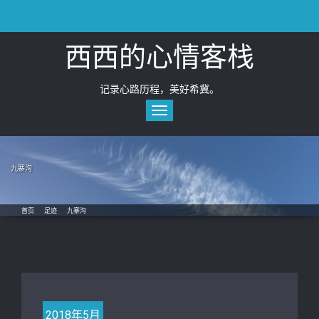
Skip
to
content
西西的心情客栈
记录心路历程，美好希冀。
Toggle
navigation
九寨沟
首页
/
足迹
/
九寨沟
2018年5月