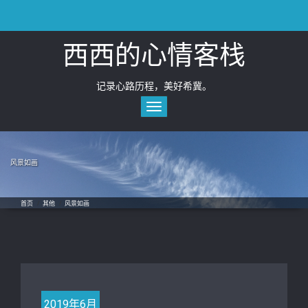
Skip
to
content
西西的心情客栈
记录心路历程，美好希冀。
Toggle
navigation
风景如画
首页
/
其他
/
风景如画
2019年6月