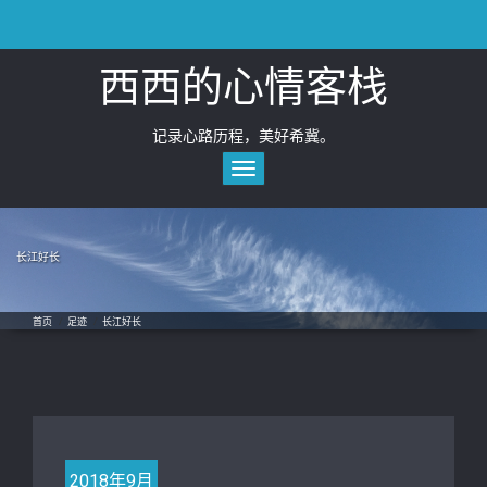
Skip
to
content
西西的心情客栈
记录心路历程，美好希冀。
Toggle
navigation
长江好长
首页
/
足迹
/
长江好长
2018年9月