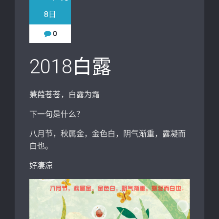
8日
0
2018白露
蒹葭苍苍，白露为霜
下一句是什么？
八月节，秋属金，金色白，阴气渐重，露凝而
白也。
好凄凉