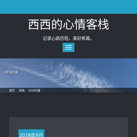
Skip
to
content
西西的心情客栈
记录心路历程，美好希冀。
Toggle
navigation
2018白露
首页
/
其他
/
2018白露
2018年9月